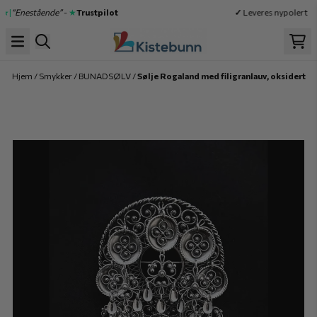
Hopp til innhold
★|
“Enestående”
-
★
Trustpilot
✓
Leveres nypolert
✓
Hjem
/
Smykker
/
BUNADSØLV
/
Sølje Rogaland med filigranlauv, oksidert