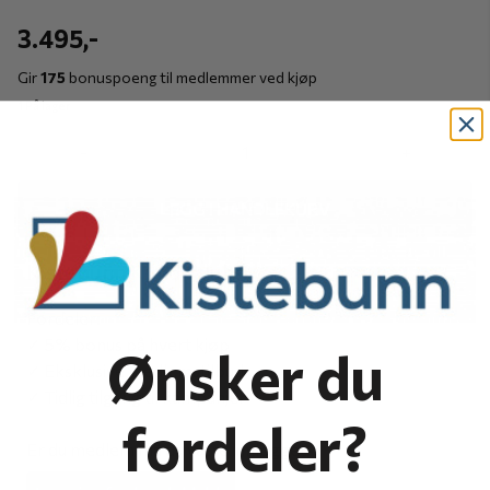
3.495,-
Gir
175
bonuspoeng til medlemmer ved kjøp
1 På lager
-
+
LEGG I HANDLEKURV
Kistebunn Kundeklubb
Fordeler:
✓ 5% bonus på hvert kjøp
Ønsker du
✓ Eksklusive medlemstilbud
✓ Tidlig tilgang til kampanjer
fordeler?
Er du medlem må du være innlogget.