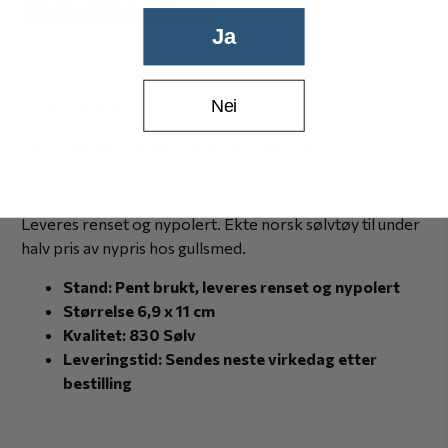
Logg inn for kundeklubb
Ja
Informasjon
Nei
Sølje Rogaland med filigranlauv, oksidert
Sølje med filigranløv laget av Sylvsmidja i Voss.
Leveres renset og nypolert. Ekte norsk sølvtøy til under
halv pris av nypris hos gullsmed.
Stand: Pent brukt, leveres renset og nypolert
Størrelse 6,9 x 11 cm
Kvalitet: 830 Sølv
Leveringstid: Sendes neste virkedag etter
bestilling