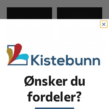
Ønsker du
Mylius
Mylius
fordeler?
Teddybjørn
Teddybjørn
barnegaffel
barneskje
995,-
995,-