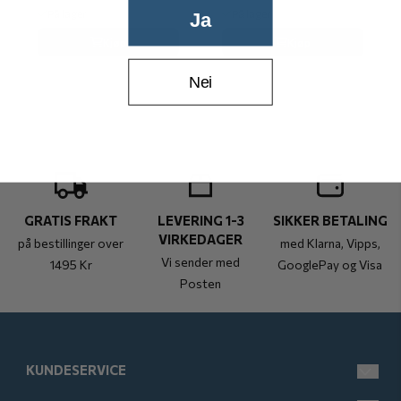
På lager
På lager
Ja
Kjøp
Kjøp
Nei
GRATIS FRAKT
LEVERING 1-3
SIKKER BETALING
VIRKEDAGER
på bestillinger over
med Klarna, Vipps,
Vi sender med
1495 Kr
GooglePay og Visa
Posten
KUNDESERVICE