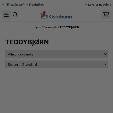
Hopp til innhold
|★|
“Enestående”
-
★
Trustpilot
✓
Leveres nypolert
Hjem
/
Barnesølv
/
TEDDYBJØRN
TEDDYBJØRN