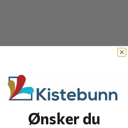
Brødrene Lohne
Brødrene Lohne
Tone kakespade
Tone liten kakespade
1.595,-
1.195,-
På lager
På lager
Kjøp
Kjøp
Ønsker du