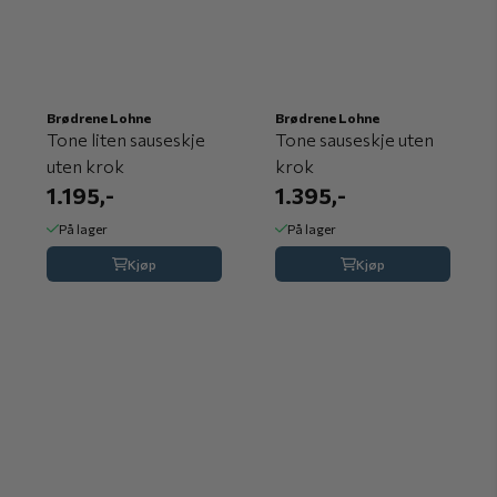
Brødrene Lohne
Brødrene Lohne
Tone liten sauseskje
Tone sauseskje uten
uten krok
krok
1.195,-
1.395,-
På lager
På lager
Kjøp
Kjøp