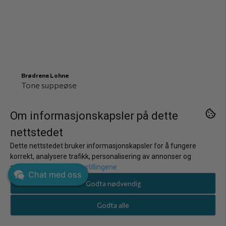
Brødrene Lohne
Tone suppeøse
6.995,-
Om informasjonskapsler på dette
På lager
nettstedet
Kjøp
Dette nettstedet bruker informasjonskapsler for å fungere
korrekt, analysere trafikk, personalisering av annonser og
annonsering.
Juster innstillingene
Chat med oss
Godta nødvendig
Godta alle