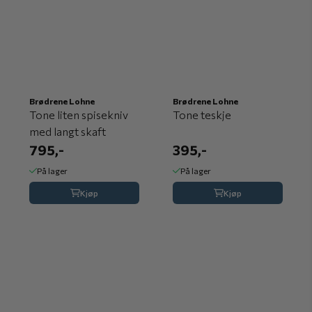
Brødrene Lohne
Brødrene Lohne
Tone liten spisekniv
Tone teskje
med langt skaft
795,-
395,-
På lager
På lager
Kjøp
Kjøp