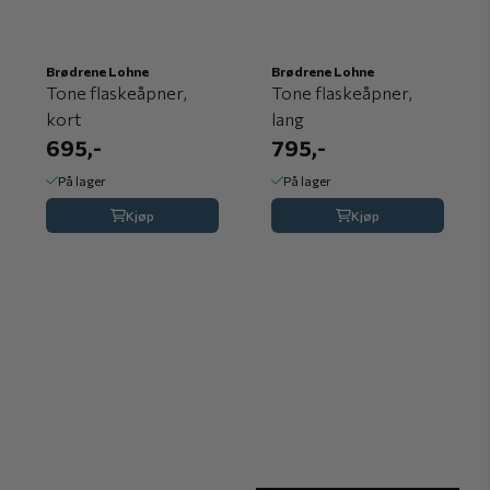
Brødrene Lohne
Brødrene Lohne
Tone flaskeåpner,
Tone flaskeåpner,
kort
lang
695,-
795,-
På lager
På lager
Kjøp
Kjøp