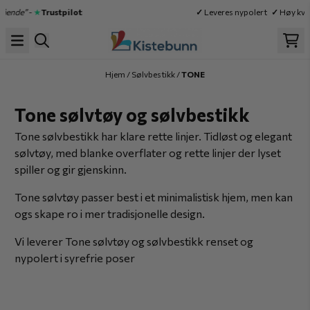
Hopp til innhold
e”
-
★
Trustpilot
✓
Leveres nypolert
✓
Høy kvalite
Hjem
/
Sølvbestikk
/
TONE
Tone sølvtøy og sølvbestikk
Tone sølvbestikk har klare rette linjer. Tidløst og elegant
sølvtøy, med blanke overflater og rette linjer der lyset
spiller og gir gjenskinn.
Tone sølvtøy passer best i et minimalistisk hjem, men kan
ogs skape ro i mer tradisjonelle design.
Vi leverer Tone sølvtøy og sølvbestikk renset og
nypolert i syrefrie poser