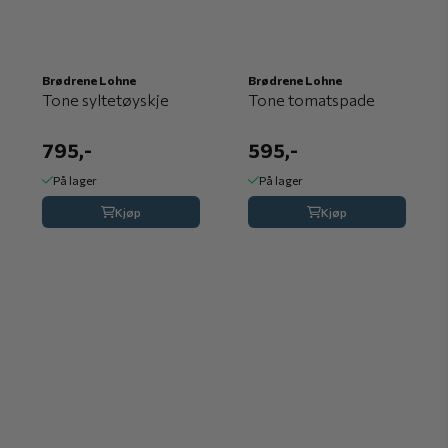
Brødrene Lohne
Brødrene Lohne
Tone syltetøyskje
Tone tomatspade
795,-
595,-
På lager
På lager
Kjøp
Kjøp