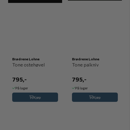
Brødrene Lohne
Brødrene Lohne
Tone ostehøvel
Tone paikniv
795,-
795,-
På lager
På lager
Kjøp
Kjøp