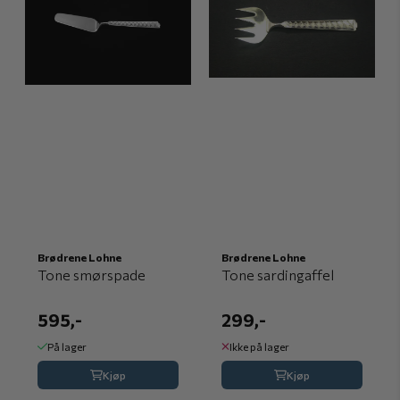
Brødrene Lohne
Brødrene Lohne
Tone smørspade
Tone sardingaffel
595,-
299,-
På lager
Ikke på lager
Kjøp
Kjøp