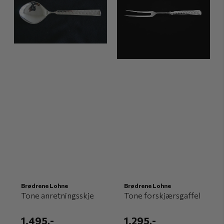
Brødrene Lohne
Brødrene Lohne
Tone anretningsskje
Tone forskjærsgaffel
1.495,-
1.295,-