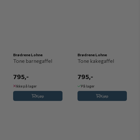
Brødrene Lohne
Brødrene Lohne
Tone barnegaffel
Tone kakegaffel
795,-
795,-
Ikke på lager
På lager
Kjøp
Kjøp