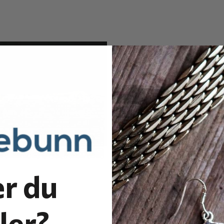
r du
ler?