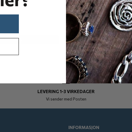
industri
Kjøp
LEVERING 1-3 VIRKEDAGER
Vi sender med Posten
INFORMASJON