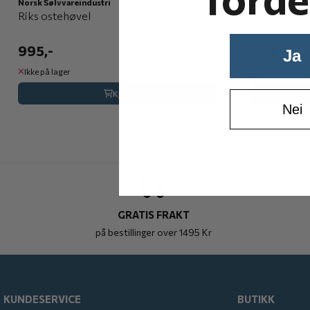
Norsk Sølvvareindustri
Norsk Sølvvare
Riks ostehøvel
Riks teskje
995,-
299,-
Ja
Ikke på lager
Ikke på lager
Kjøp
Nei
GRATIS FRAKT
på bestillinger over 1495 Kr
KUNDESERVICE
BUTIKK