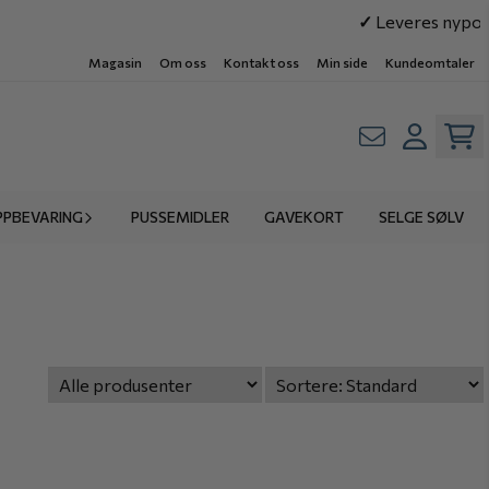
✓
Leveres nypole
Magasin
Om oss
Kontakt oss
Min side
Kundeomtaler
PPBEVARING
PUSSEMIDLER
GAVEKORT
SELGE SØLV