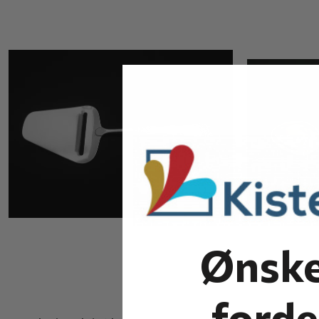
Ønske
forde