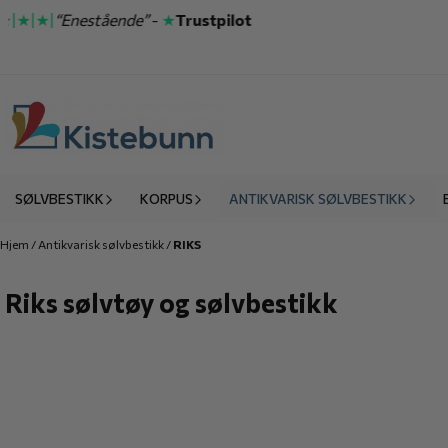
Hopp til innhold
|★|★|
“Enestående”
-
★
Trustpilot
SØLVBESTIKK
KORPUS
ANTIKVARISK SØLVBESTIKK
Hjem
/
Antikvarisk sølvbestikk
/
RIKS
Riks sølvtøy og sølvbestikk