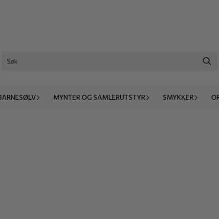
BARNESØLV
MYNTER OG SAMLERUTSTYR
SMYKKER
O