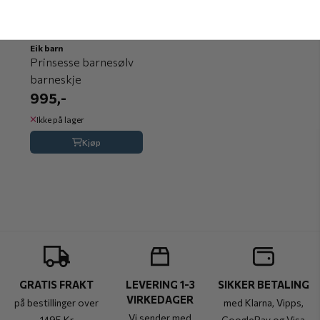
Eik barn
Prinsesse barnesølv
barneskje
995,-
Ikke på lager
Kjøp
GRATIS FRAKT
LEVERING 1-3
SIKKER BETALING
VIRKEDAGER
på bestillinger over
med Klarna, Vipps,
Vi sender med
1495 Kr
GooglePay og Visa