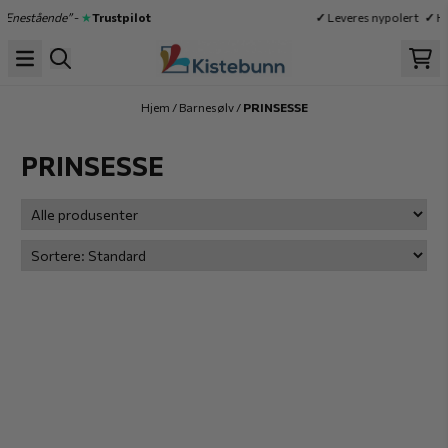
Hopp til innhold
“Enestående”
-
★
Trustpilot
✓
Leveres nypolert
✓
Hø
Hjem
/
Barnesølv
/
PRINSESSE
PRINSESSE