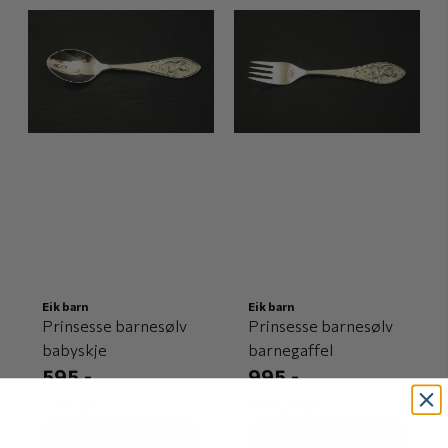
Eik barn
Eik barn
Prinsesse barnesølv
Prinsesse barnesølv
babyskje
barnegaffel
595,-
995,-
På lager
Ikke på lager
Kjøp
Kjøp