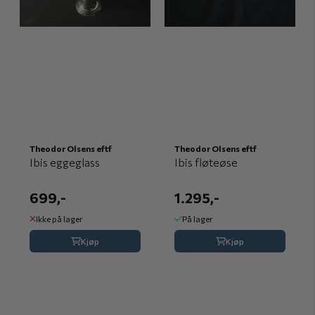
Theodor Olsens eftf
Theodor Olsens eftf
Ibis eggeglass
Ibis fløteøse
699,-
1.295,-
Ikke på lager
På lager
Kjøp
Kjøp