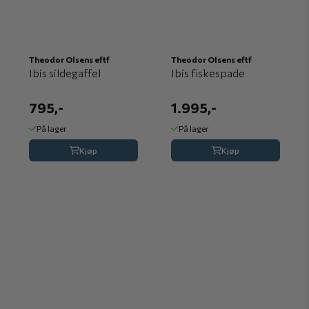
Theodor Olsens eftf
Theodor Olsens eftf
Ibis sildegaffel
Ibis fiskespade
795,-
1.995,-
På lager
På lager
Kjøp
Kjøp