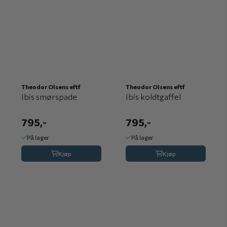
Theodor Olsens eftf
Theodor Olsens eftf
Ibis smørspade
Ibis koldtgaffel
795,-
795,-
På lager
På lager
Kjøp
Kjøp