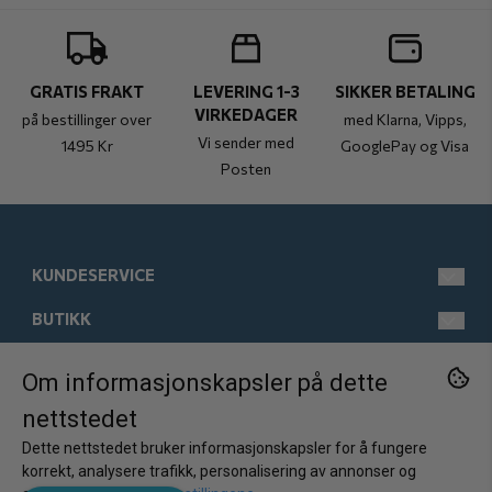
GRATIS FRAKT
LEVERING 1-3
SIKKER BETALING
VIRKEDAGER
på bestillinger over
med Klarna, Vipps,
Vi sender med
1495 Kr
GooglePay og Visa
Posten
KUNDESERVICE
BUTIKK
post@kistebunn.no
Tlf: 958 11 529
INFORMASJON
Man-Fre kl 9-17
Salgsbetingelser
Om informasjonskapsler på dette
FØLG OSS
nettstedet
Østregate 21
Kontakt oss
Om oss
Facebook
2317 Hamar
Dette nettstedet bruker informasjonskapsler for å fungere
Opprett konto
Kundeomtaler
Instagram
Norge
korrekt, analysere trafikk, personalisering av annonser og
Nyhetsbrev