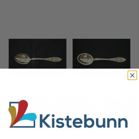
Ibis marmeladeskje
Ibis potetskje