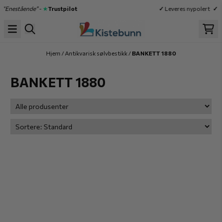
Hopp til innhold
|
“Enestående”
-
★
Trustpilot
✓
Leveres nypolert
✓
H
Hjem
/
Antikvarisk sølvbestikk
/
BANKETT 1880
BANKETT 1880