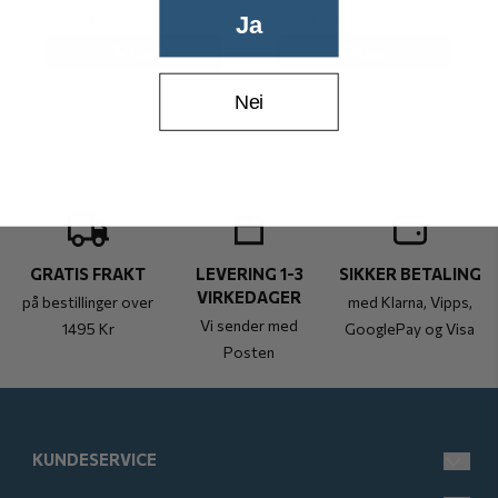
På lager
Ikke på lager
Ja
Kjøp
Kjøp
Nei
GRATIS FRAKT
LEVERING 1-3
SIKKER BETALING
VIRKEDAGER
på bestillinger over
med Klarna, Vipps,
Vi sender med
1495 Kr
GooglePay og Visa
Posten
KUNDESERVICE