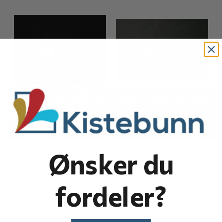
Ønsker du
Thune
Thune
fordeler?
Bankett 1880
Bankett 1880
kaffeskje
koldtgaffel
395,-
595,-