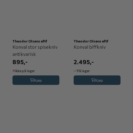
Theodor Olsens eftf
Theodor Olsens eftf
Konval stor spisekniv
Konval biffkniv
antikvarisk
895,-
2.495,-
Ikke på lager
På lager
Kjøp
Kjøp