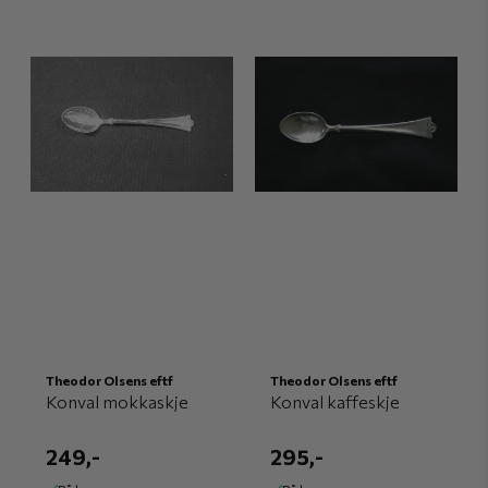
Theodor Olsens eftf
Theodor Olsens eftf
Konval mokkaskje
Konval kaffeskje
249,-
295,-