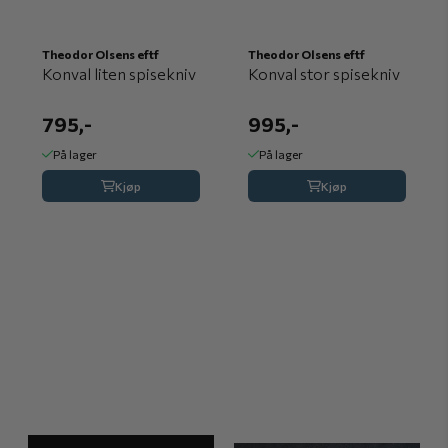
Theodor Olsens eftf
Theodor Olsens eftf
Konval liten spisekniv
Konval stor spisekniv
795,-
995,-
På lager
På lager
Kjøp
Kjøp