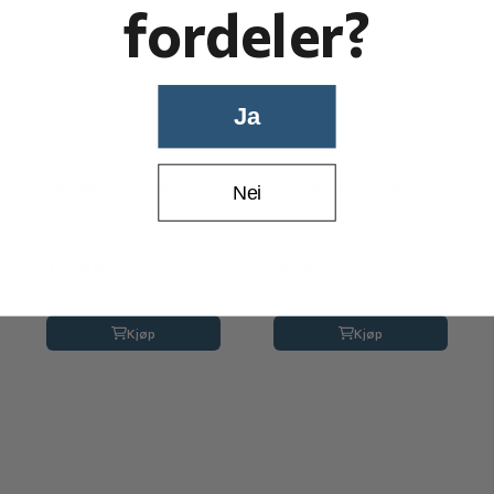
fordeler?
Ja
Theodor Olsens eftf
Theodor Olsens eftf
Nei
Konval kakespade
Konval
kakebestikkniv
1.495,-
995,-
Ikke på lager
Ikke på lager
Kjøp
Kjøp