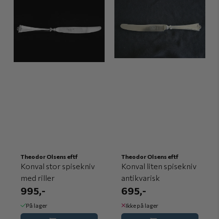
Theodor Olsens eftf
Theodor Olsens eftf
Konval stor spisekniv
Konval liten spisekniv
med riller
antikvarisk
995,-
695,-
På lager
Ikke på lager