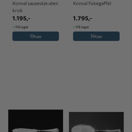
Konval sauseskje uten
Konval fiskegaffel
krok
1.195,-
1.795,-
På lager
På lager
Kjøp
Kjøp