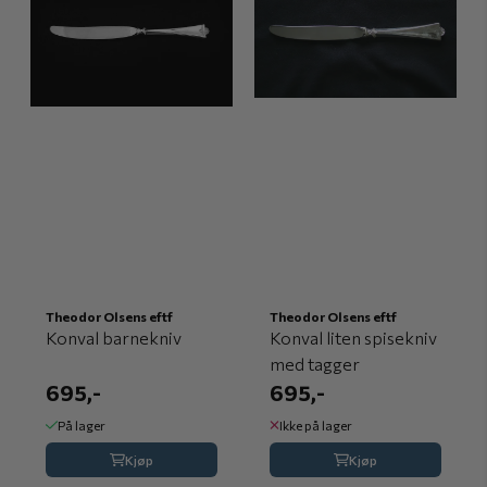
Theodor Olsens eftf
Theodor Olsens eftf
Konval barnekniv
Konval liten spisekniv
med tagger
695,-
695,-
På lager
Ikke på lager
Kjøp
Kjøp