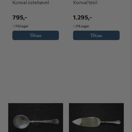
Konval ostehøvel
Konval tesil
795,-
1.295,-
På lager
På lager
Kjøp
Kjøp