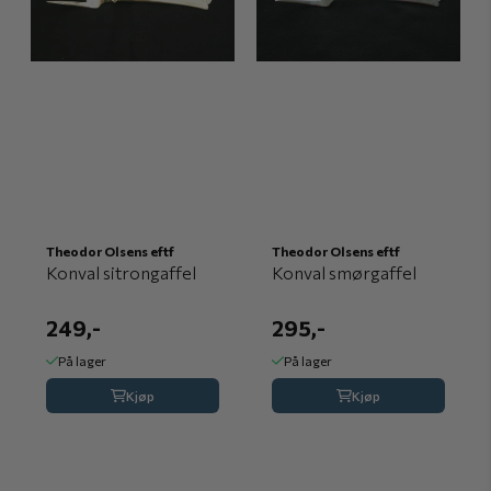
Theodor Olsens eftf
Theodor Olsens eftf
Konval sitrongaffel
Konval smørgaffel
249,-
295,-
På lager
På lager
Kjøp
Kjøp