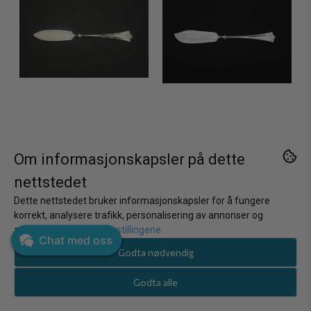
Om informasjonskapsler på dette
nettstedet
Dette nettstedet bruker informasjonskapsler for å fungere
korrekt, analysere trafikk, personalisering av annonser og
Theodor Olsens eftf
Theodor Olsens eftf
annonsering.
Juster innstillingene
Konval smørspade
Konval smørspade 2
Chat med oss
Godta nødvendig
495,-
495,-
Godta alle
På lager
På lager
Kjøp
Kjøp