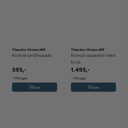
Theodor Olsens eftf
Theodor Olsens eftf
Konval sardinspade
Konval sauseskje med
krok
595,-
1.495,-
På lager
På lager
Kjøp
Kjøp