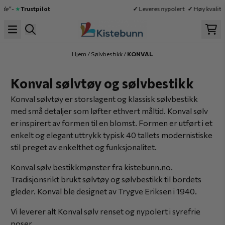
Hopp til innhold
★
Trustpilot
✓
Leveres nypolert
✓
Høy kvalitet
✓
R
Hjem
/
Sølvbestikk
/
KONVAL
Konval sølvtøy og sølvbestikk
Konval sølvtøy er storslagent og klassisk sølvbestikk
med små detaljer som løfter ethvert måltid. Konval sølv
er inspirert av formen til en blomst. Formen er utført i et
enkelt og elegant uttrykk typisk 40 tallets modernistiske
stil preget av enkelthet og funksjonalitet.
Konval sølv bestikkmønster fra kistebunn.no.
Tradisjonsrikt brukt sølvtøy og sølvbestikk til bordets
gleder. Konval ble designet av Trygve Eriksen i 1940.
Vi leverer alt Konval sølv renset og nypolert i syrefrie
poser.