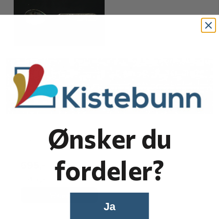
Ønsker du
Tjafs babyskje
fordeler?
695,-
På lager
Kjøp
Ja