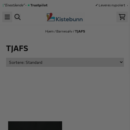
Hopp til innhold
★|
“Enestående”
-
★
Trustpilot
✓
Leveres nypolert
✓
Hjem
/
Barnesølv
/
TJAFS
TJAFS