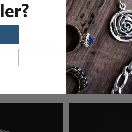
ler?
J. Tostrup
ern stor sauseskje
Queens pattern anretningss
1.995,-
Ikke på lager
Kjøp
Kjøp