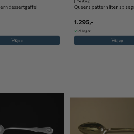
J. Tostrup
ern dessertgaffel
Queens pattern liten spiseg
1.295,-
På lager
Kjøp
Kjøp