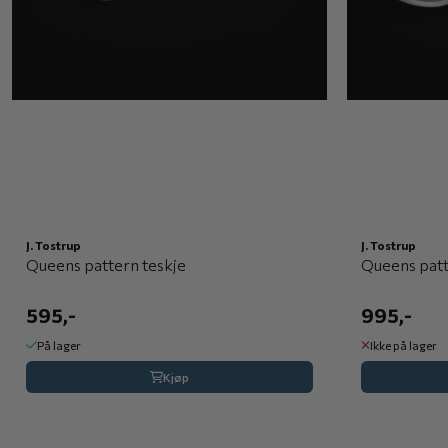
J. Tostrup
J. Tostrup
Queens pattern teskje
Queens patt
595,-
995,-
På lager
Ikke på lager
Kjøp