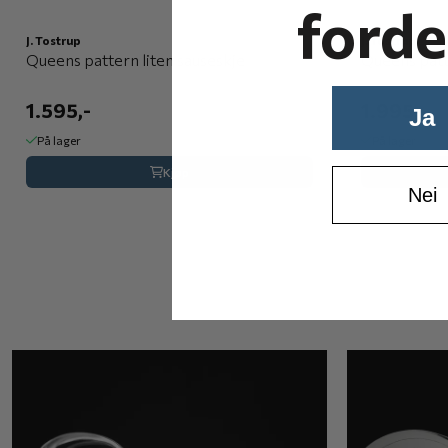
forde
J. Tostrup
J. Tostrup
Queens pattern liten sauseskje
Queens patt
1.595,-
1.995,-
Ja
På lager
På lager
Kjøp
Nei