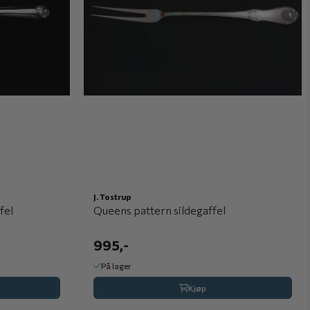
J. Tostrup
fel
Queens pattern sildegaffel
995,-
På lager
Kjøp