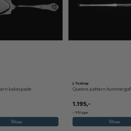
J. Tostrup
tern kakespade
Queens pattern hummergaf
1.195,-
På lager
Kjøp
Kjøp