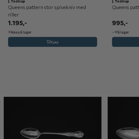
J. Tostrup
J. Tostrup
Queens pattern stor spisekniv med
Queens patt
riller
1.195,-
995,-
Ikke på lager
På lager
Kjøp