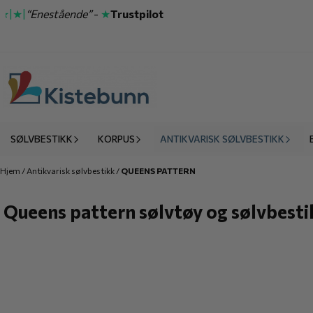
Hopp til innhold
★|
“Enestående”
-
★
Trustpilot
SØLVBESTIKK
KORPUS
ANTIKVARISK SØLVBESTIKK
Hjem
/
Antikvarisk sølvbestikk
/
QUEENS PATTERN
Queens pattern sølvtøy og sølvbest