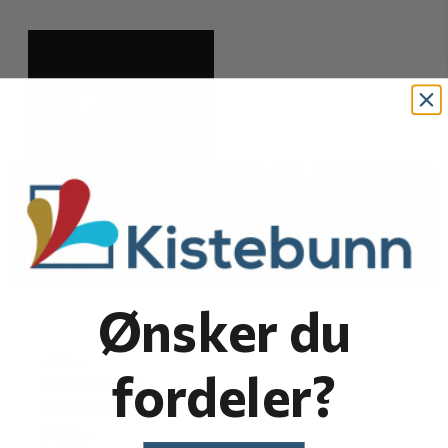
Ønsker du
Eik barn
fordeler?
Trehjulsykkel
barnegaffel
795,-