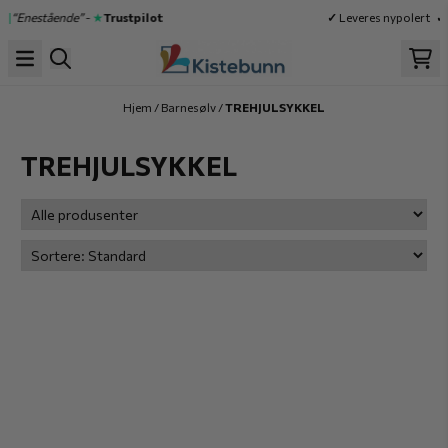
Hopp til innhold
★|
“Enestående”
-
★
Trustpilot
✓
Leveres nypolert
✓
Hjem
/
Barnesølv
/
TREHJULSYKKEL
TREHJULSYKKEL