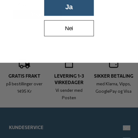
På lager
Ja
Kjøp
Nei
GRATIS FRAKT
LEVERING 1-3
SIKKER BETALING
VIRKEDAGER
på bestillinger over
med Klarna, Vipps,
Vi sender med
1495 Kr
GooglePay og Visa
Posten
KUNDESERVICE