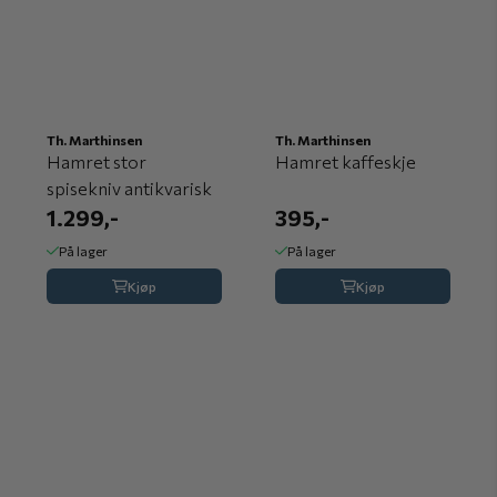
Th. Marthinsen
Th. Marthinsen
Hamret stor
Hamret kaffeskje
spisekniv antikvarisk
1.299,-
395,-
På lager
På lager
Kjøp
Kjøp