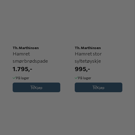
Th. Marthinsen
Th. Marthinsen
Hamret
Hamret stor
smørbrødspade
syltetøyskje
1.795,-
995,-
På lager
På lager
Kjøp
Kjøp