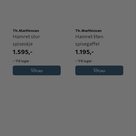
Th. Marthinsen
Th. Marthinsen
Hamret stor
Hamret liten
spiseskje
spisegaffel
1.595,-
1.195,-
På lager
På lager
Kjøp
Kjøp