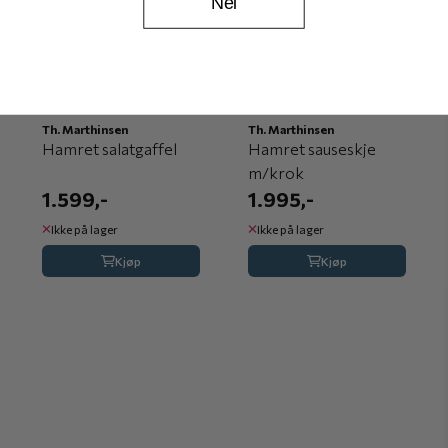
Nei
Th. Marthinsen
Th. Marthinsen
Hamret salatgaffel
Hamret sauseskje
m/krok
1.599,-
1.995,-
Ikke på lager
Ikke på lager
Kjøp
Kjøp