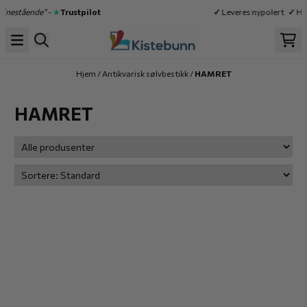
Hopp til innhold
nestående”
-
★
Trustpilot
✓
Leveres nypolert
✓
Høy 
Hjem
/
Antikvarisk sølvbestikk
/
HAMRET
HAMRET