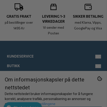
GRATIS FRAKT
LEVERING 1-3
SIKKER BETALING
VIRKEDAGER
på bestillinger over
med Klarna, Vipps,
Vi sender med
1495 Kr
GooglePay og Visa
Posten
KUNDESERVICE
BUTIKK
post@kistebunn.no
Tlf: 958 11 529
INFORMASJON
Man-Fre kl 9-17
Salgsbetingelser
Om informasjonskapsler på dette
FØLG OSS
nettstedet
Østregate 21
Kontakt oss
Om oss
Facebook
2317 Hamar
Dette nettstedet bruker informasjonskapsler for å fungere
Opprett konto
Kundeomtaler
Instagram
Norge
korrekt, analysere trafikk, personalisering av annonser og
Nyhetsbrev
annonsering.
Juster innstillingene
Logg inn
Ofte stilte spørsmål