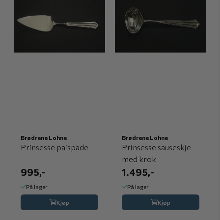
Brødrene Lohne
Brødrene Lohne
Prinsesse paispade
Prinsesse sauseskje
med krok
995,-
1.495,-
På lager
På lager
Kjøp
Kjøp