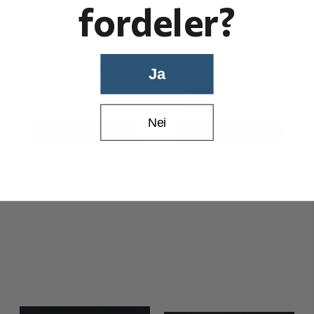
fordeler?
Brødrene Lohne
Brødrene Lohne
Prinsesse
Prinsesse
anretningsgaffel
anretningsskje
Ja
1.595,-
1.495,-
På lager
På lager
Nei
Kjøp
Kjøp