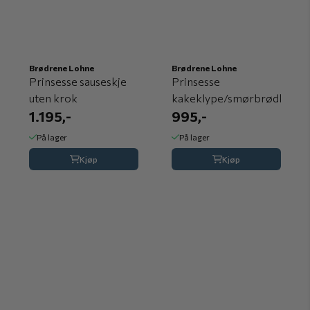
Brødrene Lohne
Brødrene Lohne
Prinsesse sauseskje
Prinsesse
uten krok
kakeklype/smørbrødklype
1.195,-
995,-
På lager
På lager
Kjøp
Kjøp