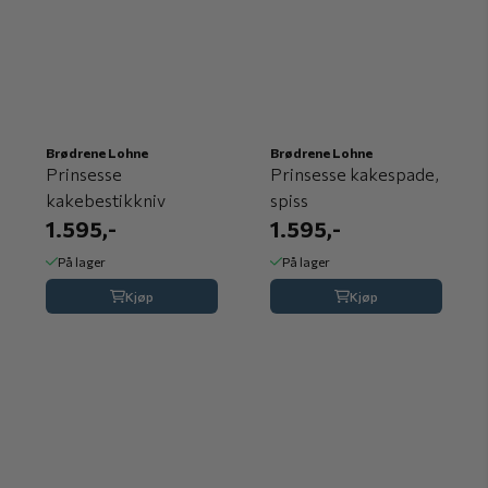
Brødrene Lohne
Brødrene Lohne
Prinsesse
Prinsesse kakespade,
kakebestikkniv
spiss
1.595,-
1.595,-
På lager
På lager
Kjøp
Kjøp