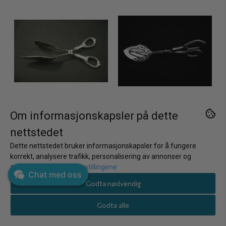
Om informasjonskapsler på dette
nettstedet
Dette nettstedet bruker informasjonskapsler for å fungere
korrekt, analysere trafikk, personalisering av annonser og
annonsering.
Juster innstillingene
Chat med oss
Godta nødvendig
Brødrene Lohne
Brødrene Lohne
Prinsesse
Prinsesse
Godta alle
kakeklype/smørbrødklype
kakeklype/smørbrødklype
2
995,-
3
995,-