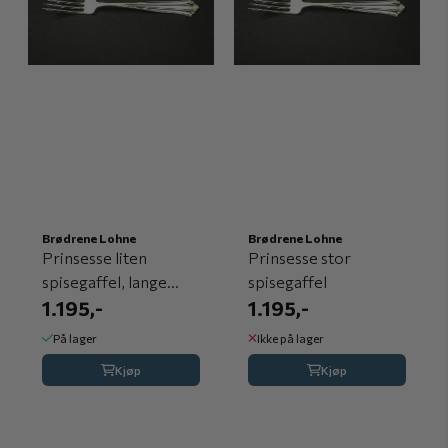
Brødrene Lohne
Brødrene Lohne
Prinsesse liten
Prinsesse stor
spisegaffel, lange
spisegaffel
tinder
1.195,-
1.195,-
På lager
Ikke på lager
Kjøp
Kjøp