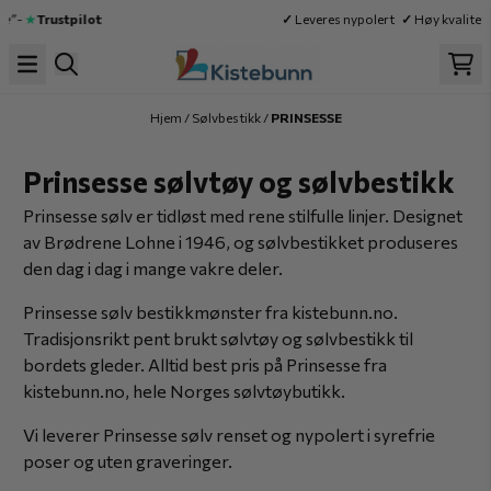
Hopp til innhold
★
Trustpilot
✓
Leveres nypolert
✓
Høy kvalitet
✓
Ra
Hjem
/
Sølvbestikk
/
PRINSESSE
Prinsesse sølvtøy og sølvbestikk
Prinsesse sølv er tidløst med rene stilfulle linjer. Designet
av Brødrene Lohne i 1946, og sølvbestikket produseres
den dag i dag i mange vakre deler.
Prinsesse sølv bestikkmønster fra kistebunn.no.
Tradisjonsrikt pent brukt sølvtøy og sølvbestikk til
bordets gleder. Alltid best pris på Prinsesse fra
kistebunn.no, hele Norges sølvtøybutikk.
Vi leverer Prinsesse sølv renset og nypolert i syrefrie
poser og uten graveringer.