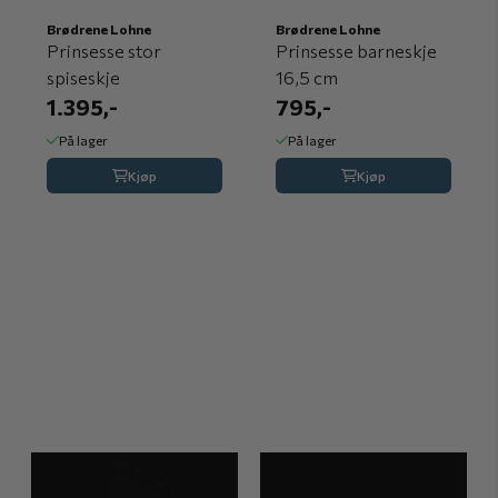
Brødrene Lohne
Brødrene Lohne
Prinsesse stor
Prinsesse barneskje
spiseskje
16,5 cm
1.395,-
795,-
På lager
På lager
Kjøp
Kjøp