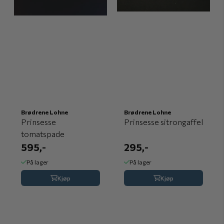
Brødrene Lohne
Brødrene Lohne
Prinsesse
Prinsesse sitrongaffel
tomatspade
595,-
295,-
På lager
På lager
Kjøp
Kjøp