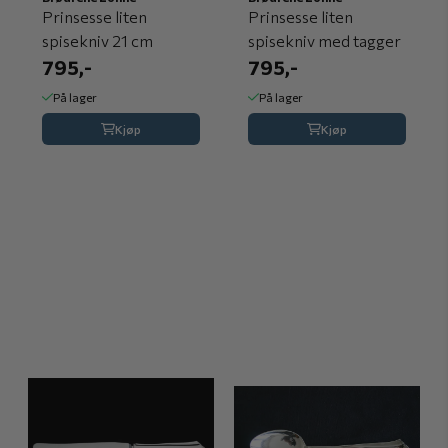
Prinsesse liten
Prinsesse liten
spisekniv 21 cm
spisekniv med tagger
795,-
795,-
På lager
På lager
Kjøp
Kjøp