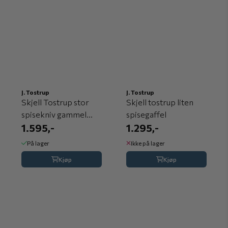
J. Tostrup
J. Tostrup
Skjell Tostrup stor
Skjell tostrup liten
spisekniv gammel
spisegaffel
versjon
1.595,-
1.295,-
På lager
Ikke på lager
Kjøp
Kjøp