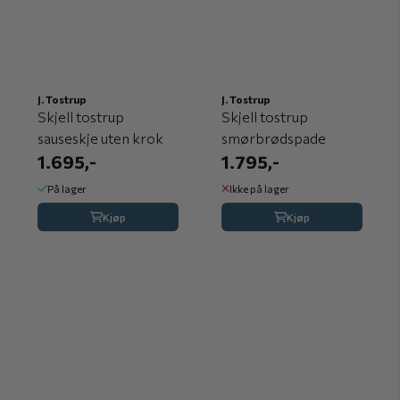
J. Tostrup
J. Tostrup
Skjell tostrup
Skjell tostrup
sauseskje uten krok
smørbrødspade
1.695,-
1.795,-
På lager
Ikke på lager
Kjøp
Kjøp