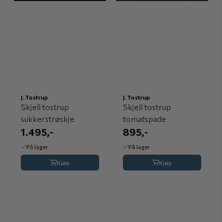
J. Tostrup
J. Tostrup
Skjell tostrup
Skjell tostrup
sukkerstrøskje
tomatspade
1.495,-
895,-
På lager
På lager
Kjøp
Kjøp