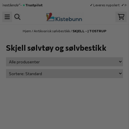
Hopp til innhold
nestående”
-
★
Trustpilot
✓
Leveres nypolert
✓
Høy 
Hjem
/
Antikvarisk sølvbestikk
/
SKJELL - J TOSTRUP
Skjell sølvtøy og sølvbestikk