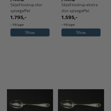
Skjell tostrup stor
Skjell tostrup ekstra
spisegaffel
stor spisegaffel
1.795,-
1.595,-
På lager
På lager
Kjøp
Kjøp