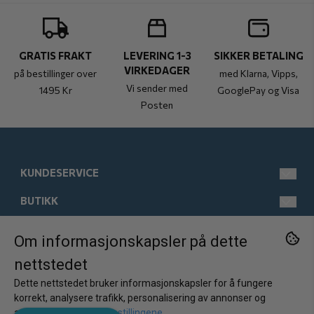
GRATIS FRAKT
LEVERING 1-3
SIKKER BETALING
VIRKEDAGER
på bestillinger over
med Klarna, Vipps,
Vi sender med
1495 Kr
GooglePay og Visa
Posten
KUNDESERVICE
BUTIKK
post@kistebunn.no
Tlf: 958 11 529
INFORMASJON
Man-Fre kl 9-17
Salgsbetingelser
Om informasjonskapsler på dette
FØLG OSS
nettstedet
Østregate 21
Kontakt oss
Om oss
Facebook
2317 Hamar
Dette nettstedet bruker informasjonskapsler for å fungere
Opprett konto
Kundeomtaler
Instagram
Norge
korrekt, analysere trafikk, personalisering av annonser og
Nyhetsbrev
annonsering.
Juster innstillingene