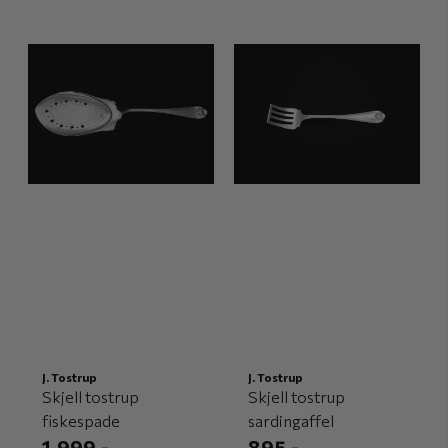
J. Tostrup
J. Tostrup
Skjell tostrup
Skjell tostrup
fiskespade
sardingaffel
1.999,-
895,-