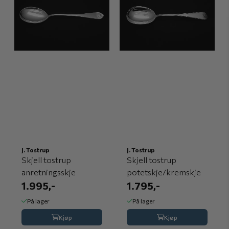
J. Tostrup
J. Tostrup
Skjell tostrup
Skjell tostrup
anretningsskje
potetskje/kremskje
1.995,-
1.795,-
På lager
På lager
Kjøp
Kjøp