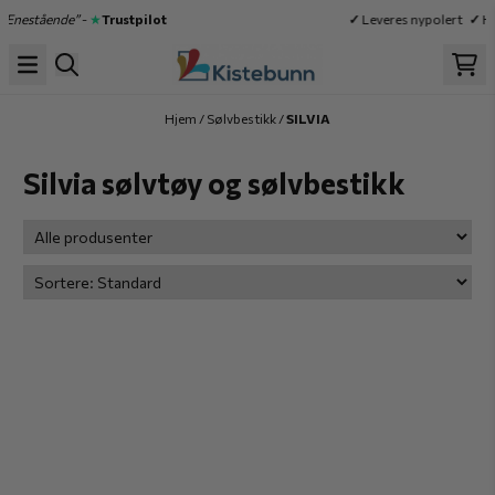
Hopp til innhold
nestående”
-
★
Trustpilot
✓
Leveres nypolert
✓
Høy
Hjem
/
Sølvbestikk
/
SILVIA
Silvia sølvtøy og sølvbestikk