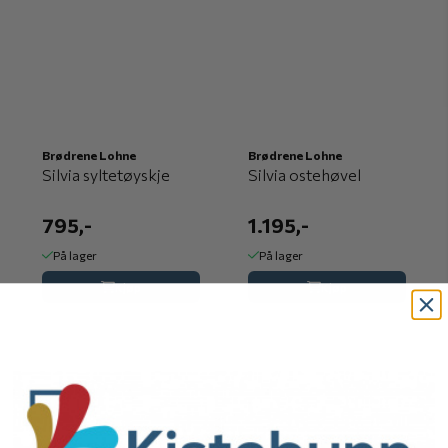
Brødrene Lohne
Brødrene Lohne
Silvia syltetøyskje
Silvia ostehøvel
795,-
1.195,-
På lager
På lager
Kjøp
Kjøp