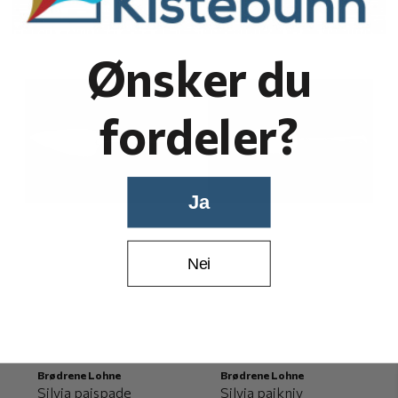
Ønsker du
fordeler?
Ja
Nei
Brødrene Lohne
Brødrene Lohne
Silvia paispade
Silvia paikniv