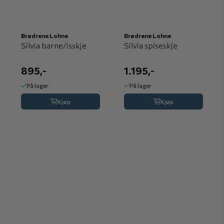
Brødrene Lohne
Brødrene Lohne
Silvia barne/isskje
Silvia spiseskje
895,-
1.195,-
På lager
På lager
Kjøp
Kjøp