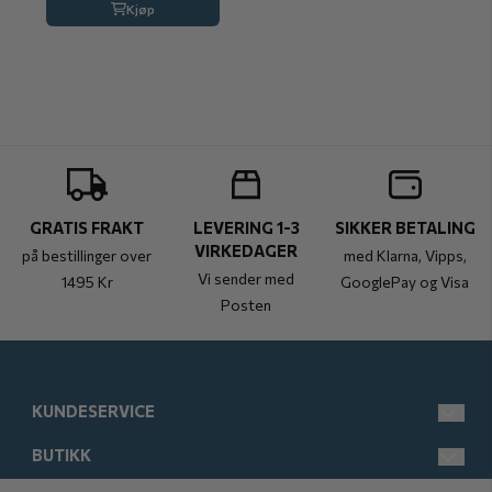
Kjøp
GRATIS FRAKT
LEVERING 1-3
SIKKER BETALING
VIRKEDAGER
på bestillinger over
med Klarna, Vipps,
Vi sender med
1495 Kr
GooglePay og Visa
Posten
KUNDESERVICE
BUTIKK
post@kistebunn.no
Tlf: 958 11 529