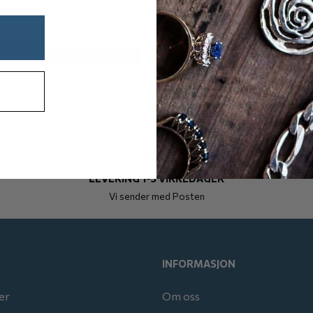
1.595,-
På lager
Kjøp
Kjøp
LEVERING 1-3 VIRKEDAGER
Vi sender med Posten
INFORMASJON
er
Om oss