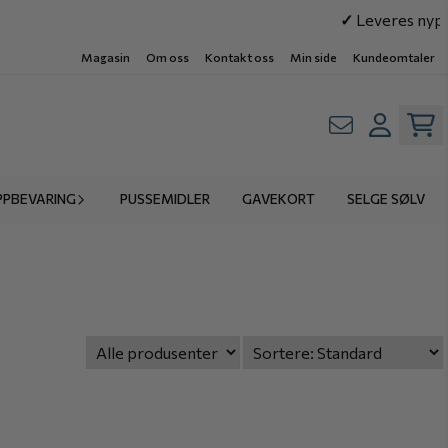
✓
Leveres nypo
Magasin
Om oss
Kontakt oss
Min side
Kundeomtaler
PPBEVARING
PUSSEMIDLER
GAVEKORT
SELGE SØLV