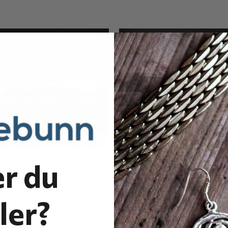
r du
ler?
 spiseskje
Mussel stor spisegaffel