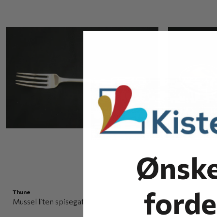
Ønske
forde
Thune
Mussel liten spisegaffel
Mussel liten