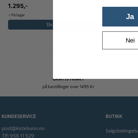
1.295,-
1.295,-
Ja
På lager
Ikke på lager
Kjøp
Nei
GRATIS FRAKT
på bestillinger over 1495 Kr
KUNDESERVICE
BUTIKK
post@kistebunn.no
Salgsbetingels
Tlf: 958 11 529