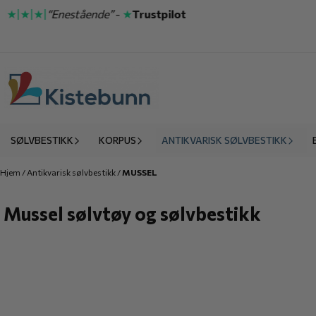
Hopp til innhold
★|★|★|
“Enestående”
-
★
Trustpilot
SØLVBESTIKK
KORPUS
ANTIKVARISK SØLVBESTIKK
Hjem
/
Antikvarisk sølvbestikk
/
MUSSEL
Mussel sølvtøy og sølvbestikk