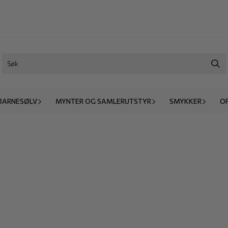
BARNESØLV
MYNTER OG SAMLERUTSTYR
SMYKKER
O