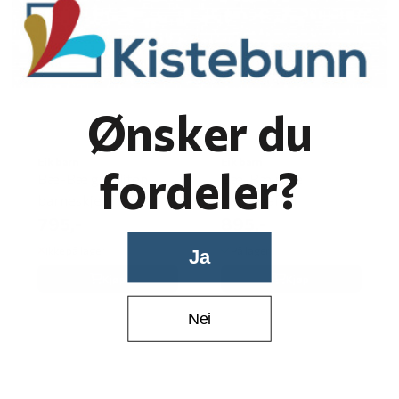
Ønsker du
Eik barn
Eik barn
fordeler?
Bæ-Bæ gutt liten
Bæ-Bæ pike
barneskje
barnegaffel
795,-
895,-
Ikke på lager
På lager
Ja
Kjøp
Kjøp
Nei