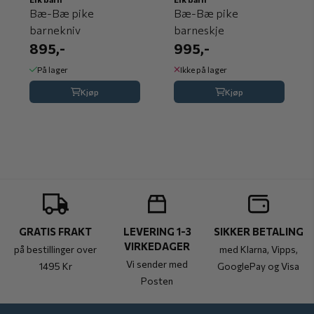
Bæ-Bæ pike
Bæ-Bæ pike
barnekniv
barneskje
895,-
995,-
På lager
Ikke på lager
Kjøp
Kjøp
GRATIS FRAKT
LEVERING 1-3
SIKKER BETALING
VIRKEDAGER
på bestillinger over
med Klarna, Vipps,
Vi sender med
1495 Kr
GooglePay og Visa
Posten