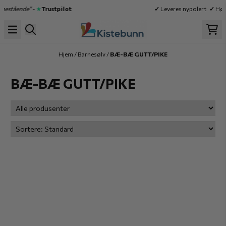
Hopp til innhold
nestående”
-
★
Trustpilot
✓
Leveres nypolert
✓
Høy 
Hjem
/
Barnesølv
/
BÆ-BÆ GUTT/PIKE
BÆ-BÆ GUTT/PIKE