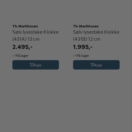
Th. Marthinsen
Th. Marthinsen
Sølv lysestake Klokke
Sølv lysestake Klokke
(431A) 13 cm
(431B) 12 cm
2.495,-
1.995,-
På lager
På lager
Kjøp
Kjøp