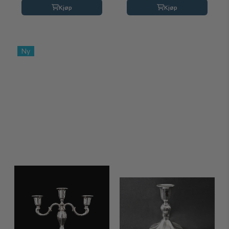
Kjøp
Kjøp
Ny