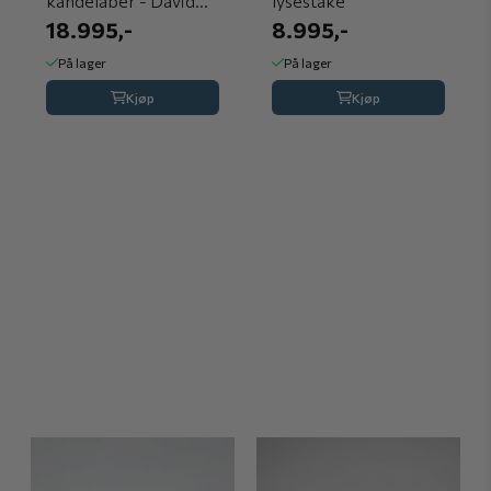
kandelaber - David
lysestake
Andersen
18.995,-
8.995,-
På lager
På lager
Kjøp
Kjøp