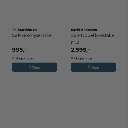
Th. Marthinsen
David Andersen
Sølv Bold lysestake
Sølv Nobel lysestake
nr.2
995,-
2.595,-
Ikke på lager
Ikke på lager
Kjøp
Kjøp