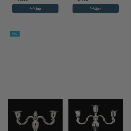
Kjøp
Kjøp
Ny