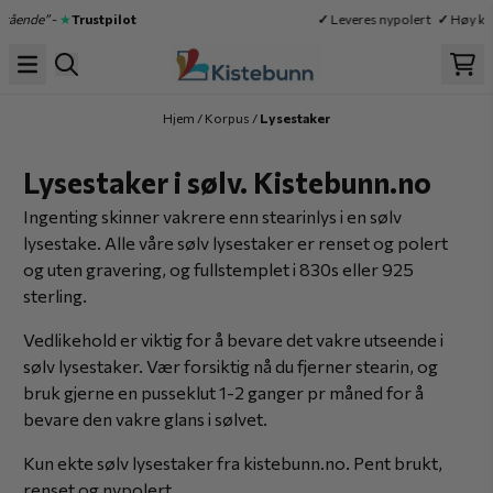
Hopp til innhold
de”
-
★
Trustpilot
✓
Leveres nypolert
✓
Høy kvalit
Hjem
/
Korpus
/
Lysestaker
Lysestaker i sølv. Kistebunn.no
Ingenting skinner vakrere enn stearinlys i en sølv
lysestake. Alle våre sølv lysestaker er renset og polert
og uten gravering, og fullstemplet i 830s eller 925
sterling.
Vedlikehold er viktig for å bevare det vakre utseende i
sølv lysestaker. Vær forsiktig nå du fjerner stearin, og
bruk gjerne en pusseklut 1-2 ganger pr måned for å
bevare den vakre glans i sølvet.
Kun ekte sølv lysestaker fra kistebunn.no. Pent brukt,
renset og nypolert.