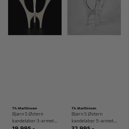
Th. Marthinsen
Th. Marthinsen
Bjørn S Østern
Bjørn S Østern
kandelaber 3-armet
kandelaber 5-armet
(THM)
19.995,-
(THM)
32.995,-