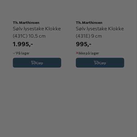
Th. Marthinsen
Th. Marthinsen
Sølv lysestake Klokke
Sølv lysestake Klokke
(431C) 10,5 cm
(431E) 9 cm
1.995,-
995,-
På lager
Ikke på lager
Kjøp
Kjøp