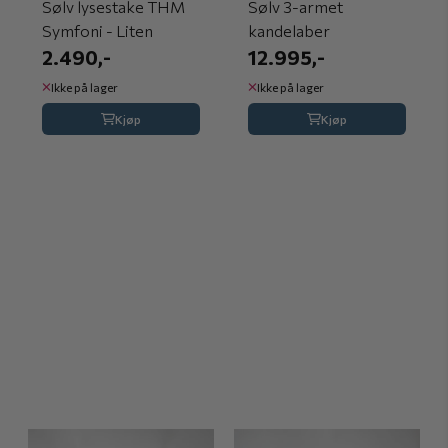
Sølv lysestake THM
Sølv 3-armet
Symfoni - Liten
kandelaber
2.490,-
12.995,-
Ikke på lager
Ikke på lager
Kjøp
Kjøp