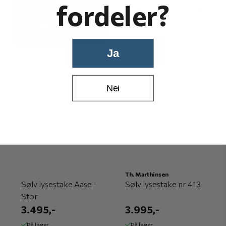
fordeler?
Ja
Nei
Th. Marthinsen
Sølv lysestake Aase -
Sølv lysestake nr 413
Stor
3.495,-
3.995,-
På lager
På lager