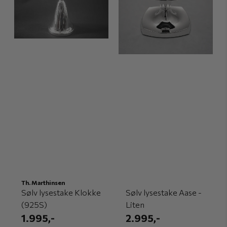
Th. Marthinsen
Sølv lysestake Klokke
Sølv lysestake Aase -
(925S)
Liten
1.995,-
2.995,-