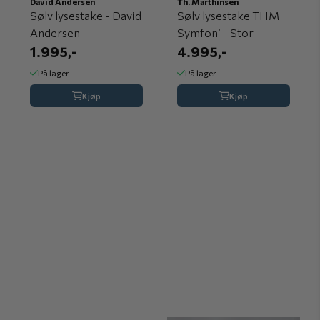
David Andersen
Th. Marthinsen
Sølv lysestake - David
Sølv lysestake THM
Andersen
Symfoni - Stor
1.995,-
4.995,-
På lager
På lager
Kjøp
Kjøp