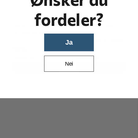
fordeler?
Theodor Olsens eftf
Theodor Olsens eftf
Iris liten kompottskje
Iris
kompottskje/kremskje
Ja
895,-
1.695,-
Ikke på lager
Ikke på lager
Nei
Kjøp
Kjøp