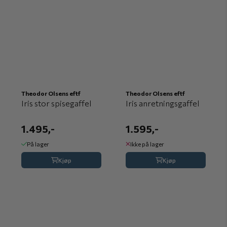
Theodor Olsens eftf
Theodor Olsens eftf
Iris stor spisegaffel
Iris anretningsgaffel
1.495,-
1.595,-
På lager
Ikke på lager
Kjøp
Kjøp