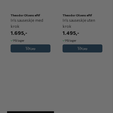
Theodor Olsens eftf
Theodor Olsens eftf
Iris sauseskje med
Iris sauseskje uten
krok
krok
1.695,-
1.495,-
På lager
På lager
Kjøp
Kjøp