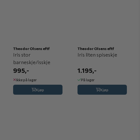
Theodor Olsens eftf
Theodor Olsens eftf
Iris stor
Iris liten spiseskje
barneskje/isskje
995,-
1.195,-
Ikke på lager
På lager
Kjøp
Kjøp