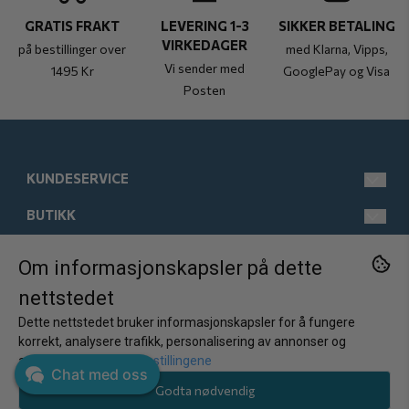
GRATIS FRAKT
LEVERING 1-3
SIKKER BETALING
VIRKEDAGER
på bestillinger over
med Klarna, Vipps,
Vi sender med
1495 Kr
GooglePay og Visa
Posten
KUNDESERVICE
BUTIKK
post@kistebunn.no
Tlf: 958 11 529
INFORMASJON
Man-Fre kl 9-17
Salgsbetingelser
Om informasjonskapsler på dette
FØLG OSS
nettstedet
Østregate 21
Kontakt oss
Om oss
Facebook
2317 Hamar
Dette nettstedet bruker informasjonskapsler for å fungere
Opprett konto
Kundeomtaler
Instagram
Norge
korrekt, analysere trafikk, personalisering av annonser og
Nyhetsbrev
annonsering.
Juster innstillingene
Logg inn
Ofte stilte spørsmål
Chat med oss
Godta nødvendig
Personvern