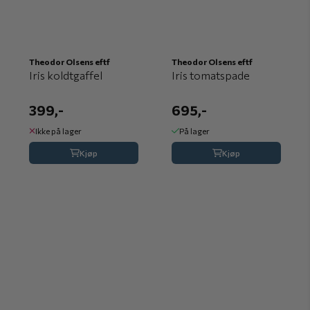
Theodor Olsens eftf
Theodor Olsens eftf
Iris koldtgaffel
Iris tomatspade
399,-
695,-
Ikke på lager
På lager
Kjøp
Kjøp