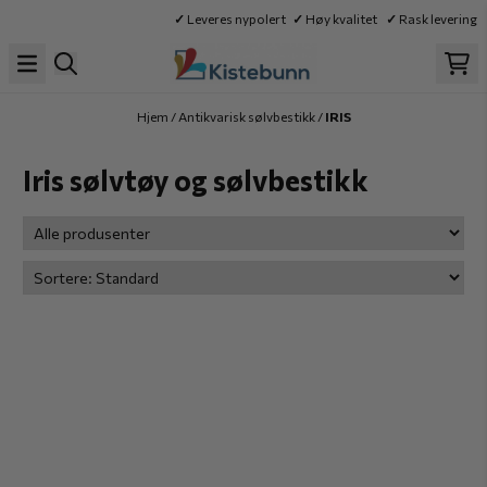
Hopp til innhold
✓
Leveres nypolert
✓
Høy kvalitet
✓
Rask levering
Hjem
/
Antikvarisk sølvbestikk
/
IRIS
Iris sølvtøy og sølvbestikk