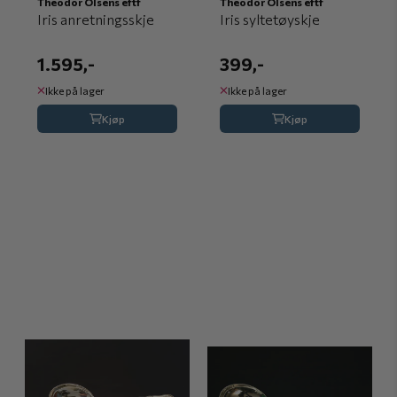
Theodor Olsens eftf
Theodor Olsens eftf
Iris anretningsskje
Iris syltetøyskje
1.595,-
399,-
Ikke på lager
Ikke på lager
Kjøp
Kjøp