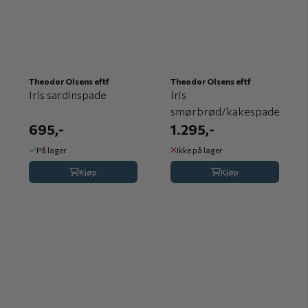
Theodor Olsens eftf
Theodor Olsens eftf
Iris sardinspade
Iris
smørbrød/kakespade
695,-
1.295,-
På lager
Ikke på lager
Kjøp
Kjøp