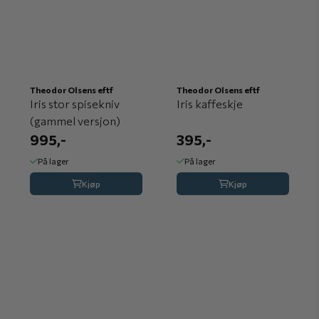
Theodor Olsens eftf
Theodor Olsens eftf
Iris stor spisekniv
Iris kaffeskje
(gammel versjon)
995,-
395,-
På lager
På lager
Kjøp
Kjøp