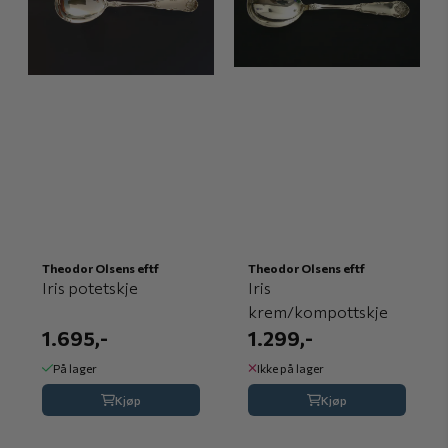
Theodor Olsens eftf
Theodor Olsens eftf
Iris potetskje
Iris
krem/kompottskje
1.695,-
1.299,-
På lager
Ikke på lager
Kjøp
Kjøp