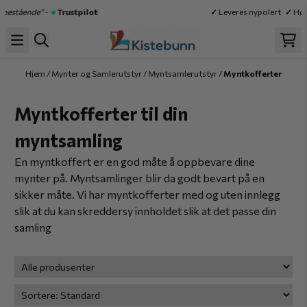
Hopp til innhold
Enestående”
-
★
Trustpilot
✓
Leveres nypolert
✓
Høy
Hjem
/
Mynter og Samlerutstyr
/
Myntsamlerutstyr
/
Myntkofferter
Myntkofferter til din
myntsamling
En myntkoffert er en god måte å oppbevare dine
mynter på. Myntsamlinger blir da godt bevart på en
sikker måte. Vi har myntkofferter med og uten innlegg
slik at du kan skreddersy innholdet slik at det passe din
samling