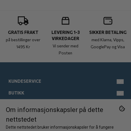
GRATIS FRAKT
LEVERING 1-3
SIKKER BETALING
VIRKEDAGER
på bestillinger over
med Klarna, Vipps,
Vi sender med
1495 Kr
GooglePay og Visa
Posten
KUNDESERVICE
BUTIKK
post@kistebunn.no
Tlf: 958 11 529
INFORMASJON
Man-Fre kl 9-17
Salgsbetingelser
Om informasjonskapsler på dette
FØLG OSS
nettstedet
Østregate 21
Kontakt oss
Om oss
Facebook
2317 Hamar
Dette nettstedet bruker informasjonskapsler for å fungere
Opprett konto
Kundeomtaler
Instagram