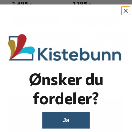
1.495,-
1.195,-
På lager
På lager
Kjøp
Kjøp
Ønsker du
fordeler?
Ja