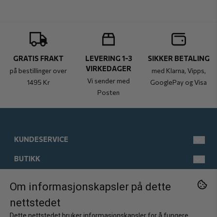
GRATIS FRAKT
LEVERING 1-3
SIKKER BETALING
VIRKEDAGER
på bestillinger over
med Klarna, Vipps,
Vi sender med
1495 Kr
GooglePay og Visa
Posten
KUNDESERVICE
BUTIKK
post@kistebunn.no
Tlf: 958 11 529
INFORMASJON
Man-Fre kl 9-17
Salgsbetingelser
Om informasjonskapsler på dette
FØLG OSS
nettstedet
Østregate 21
Kontakt oss
Om oss
Facebook
2317 Hamar
Dette nettstedet bruker informasjonskapsler for å fungere