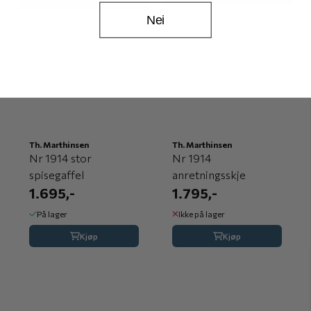
Nei
Th. Marthinsen
Th. Marthinsen
Nr 1914 stor
Nr 1914
spisegaffel
anretningsskje
1.695,-
1.795,-
På lager
Ikke på lager
Kjøp
Kjøp