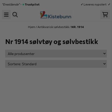
Hopp til innhold
“Enestående”
-
★
Trustpilot
✓
Leveres nypolert
✓
Hø
Hjem
/
Antikvarisk sølvbestikk
/
NR. 1914
Nr 1914 sølvtøy og sølvbestikk