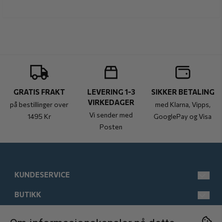
GRATIS FRAKT
LEVERING 1-3
SIKKER BETALING
VIRKEDAGER
på bestillinger over
med Klarna, Vipps,
Vi sender med
1495 Kr
GooglePay og Visa
Posten
KUNDESERVICE
BUTIKK
post@kistebunn.no
Tlf: 958 11 529
INFORMASJON
Man-Fre kl 9-17
Salgsbetingelser