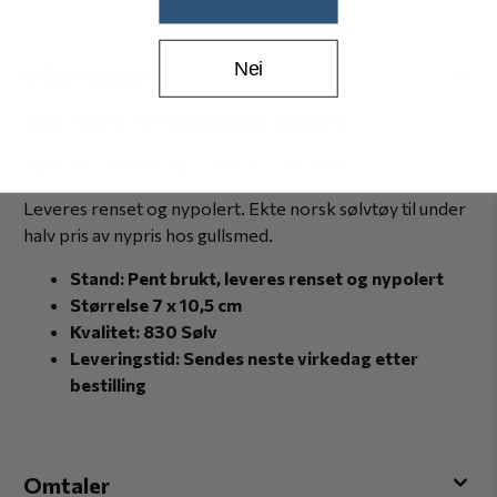
Nei
Informasjon
Sølje med 14 mm trådkantløv, oksidert
Sølje med trådkantløv. Ukjent produsent.
Leveres renset og nypolert. Ekte norsk sølvtøy til under
halv pris av nypris hos gullsmed.
Stand: Pent brukt, leveres renset og nypolert
Størrelse 7 x 10,5 cm
Kvalitet: 830 Sølv
Leveringstid: Sendes neste virkedag etter
bestilling
Omtaler