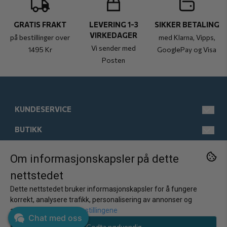
GRATIS FRAKT
LEVERING 1-3
SIKKER BETALING
VIRKEDAGER
på bestillinger over
med Klarna, Vipps,
Vi sender med
1495 Kr
GooglePay og Visa
Posten
KUNDESERVICE
BUTIKK
post@kistebunn.no
Tlf: 958 11 529
INFORMASJON
Man-Fre kl 9-17
Salgsbetingelser
Om informasjonskapsler på dette
FØLG OSS
nettstedet
Østregate 21
Kontakt oss
Om oss
Facebook
2317 Hamar
Dette nettstedet bruker informasjonskapsler for å fungere
Opprett konto
Kundeomtaler
Instagram
Norge
korrekt, analysere trafikk, personalisering av annonser og
Nyhetsbrev
annonsering.
Juster innstillingene
Logg inn
Ofte stilte spørsmål
Chat med oss
Godta nødvendig