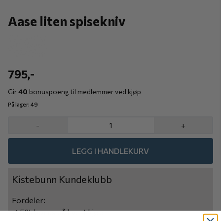
Aase liten spisekniv
795,-
Gir
40
bonuspoeng til medlemmer ved kjøp
På lager
: 49
-
+
LEGG I HANDLEKURV
Kistebunn Kundeklubb
Fordeler:
✓ 5% bonus på hvert kjøp