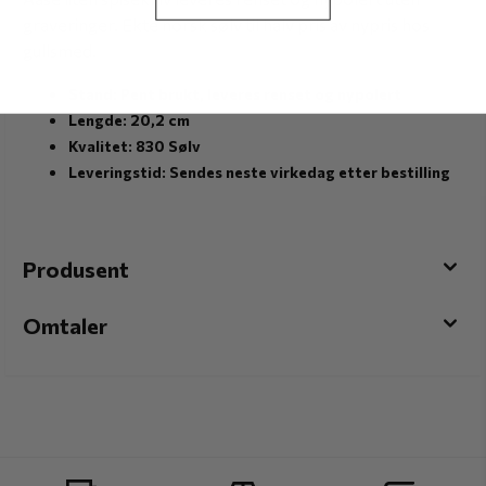
graveringer. Ekte norsk sølv til halv pris av nypris hos
gullsmed.
Stand: Pent brukt, leveres renset og nypolert
Lengde: 20,2 cm
Kvalitet: 830 Sølv
Leveringstid: Sendes neste virkedag etter bestilling
Produsent
Omtaler