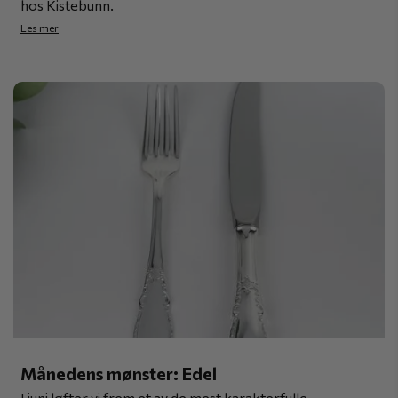
hos Kistebunn.
Les mer
Månedens mønster: Edel
I juni løfter vi frem et av de mest karakterfulle