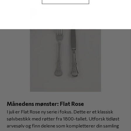
Månedens mønster: Flat Rose
I juli er Flat Rose ny serie i fokus. Dette er et klassisk
sølvbestikk med røtter fra 1800-tallet. Utforsk tidløst
arvesølv og finn delene som kompletterer din samling