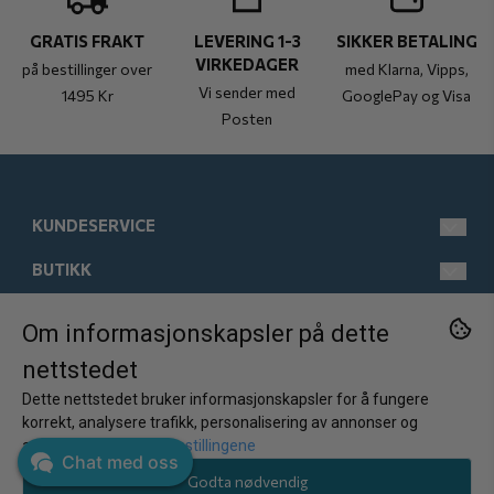
GRATIS FRAKT
LEVERING 1-3
SIKKER BETALING
VIRKEDAGER
på bestillinger over
med Klarna, Vipps,
Vi sender med
1495 Kr
GooglePay og Visa
Posten
KUNDESERVICE
BUTIKK
post@kistebunn.no
Tlf: 958 11 529
INFORMASJON
Man-Fre kl 9-17
Salgsbetingelser
Om informasjonskapsler på dette
FØLG OSS
nettstedet
Østregate 21
Kontakt oss
Om oss
Facebook
2317 Hamar
Dette nettstedet bruker informasjonskapsler for å fungere
Opprett konto
Kundeomtaler
Instagram
Norge
korrekt, analysere trafikk, personalisering av annonser og
Nyhetsbrev
annonsering.
Juster innstillingene
Logg inn
Ofte stilte spørsmål
Chat med oss
Godta nødvendig