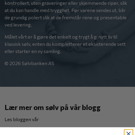
kontrollert, uten graveringer eller skjemmende riper, slik
at du kan handle med trygghet. Før varene sendes ut, blir
de grundig polert slik at de fremstår rene og presentable
ved levering.
Målet vårt er å gjøre det enkelt og trygt å gi nytt liv til
klassisk sølv, enten du kompletterer et eksisterende sett
eller starter en ny samling.
© 2026 Sølvbanken AS
Lær mer om sølv på vår blogg
Les bloggen vår