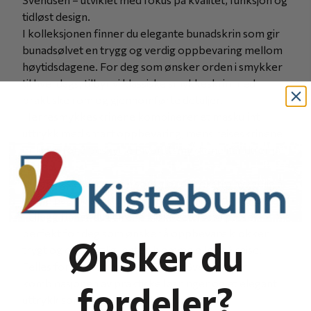
tidløst design.
I kolleksjonen finner du elegante bunadskrin som gir
bunadsølvet en trygg og verdig oppbevaring mellom
høytidsdagene. For deg som ønsker orden i smykker
til hverdags, tilbyr vi klassiske smykkeskrin med
praktiske rom og gjennomførte detaljer.
Herresmykkeskrinene kombinerer et maskulint
uttrykk med smart oppbevaring, mens reiseskrinene
er laget for å beskytte favorittsmykkene når du er på
farten.
Vi har også barneskrin som gjør det ekstra hyggelig å
samle på små skatter og minner fra barndommen.
I tillegg finner du stilrene klokkeetui som passer
perfekt for deg som ønsker å oppbevare klokker
Ønsker du
trygt og oversiktlig, enten hjemme eller på reise.
Felles for alle skrinene fra Rikter Svendsen er
kombinasjonen av praktiske løsninger og et elegant
fordeler?
uttrykk som passer inn i både moderne og