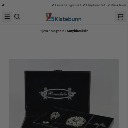
Hopp til innhold
ot
✓
Leveres nypolert
✓
Høy kvalitet
✓
Rask leveri
Hjem
/
Magasin
/
Smykkeskrin