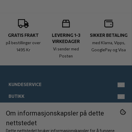
GRATIS FRAKT
LEVERING 1-3
SIKKER BETALING
VIRKEDAGER
på bestillinger over
med Klarna, Vipps,
Vi sender med
1495 Kr
GooglePay og Visa
Posten
KUNDESERVICE
BUTIKK
post@kistebunn.no
Tlf: 958 11 529
INFORMASJON
Man-Fre kl 9-17
Salgsbetingelser
Om informasjonskapsler på dette
FØLG OSS
nettstedet
Østregate 21
Kontakt oss
Om oss
Facebook
2317 Hamar
Dette nettstedet bruker informasjonskapsler for å fungere