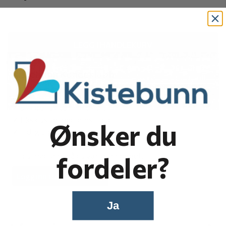
-
+
LEGG I HANDLEKURV
Kistebunn Kundeklubb
Fordeler:
✓ 5% bonus på hvert kjøp
✓ Eksklusive medlemstilbud
Ønsker du
✓ Tidlig tilgang til kampanjer
fordeler?
Er du medlem må du være innlogget.
Logg inn for kundeklubb
Ja