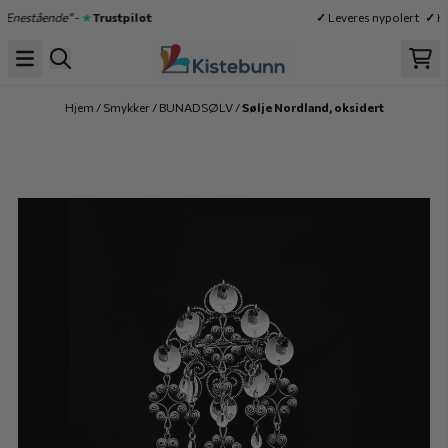
Hopp til innhold
“Enestående”
-
★
Trustpilot
✓
Leveres nypolert
✓
Hø
Hjem
/
Smykker
/
BUNADSØLV
/
Sølje Nordland, oksidert