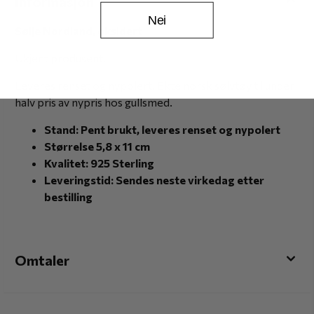
Informasjon
Nei
Sølje Nordland, oksidert
Ukjent produsent.
Leveres renset og nypolert. Ekte norsk sølvtøy til under
halv pris av nypris hos gullsmed.
Stand: Pent brukt, leveres renset og nypolert
Størrelse 5,8 x 11 cm
Kvalitet: 925 Sterling
Leveringstid: Sendes neste virkedag etter
bestilling
Omtaler